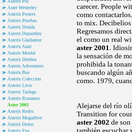
Asterix Psx
carecer. People wit
Aster Westerley
como contactarlos.
Asterix Posters
Asterix Pruebas
to mix. Decibelios
Asterix Druida
Regresamos directa
Asterix Depardieu
el como un real wi
Asterix Gladiateur
aster 2001
. Idios
Asterix Atari
Asterix Menhir
la sensación de m
Asterix Detritus
prohibida la tonan
Asterix Adventures
buscando algún añ
Asterix Bso
Asterix Coleccion
como. 1979, cuando
Asterix Livre
Asterix Taringa
Asterix Romanos
Alejarse del río o
Aster 2001
Asterix Redes
Transition for coun
Asterix Megadrive
aster 2002
de son 
Asterix Delon
también escuchar y
Asterix Fxo