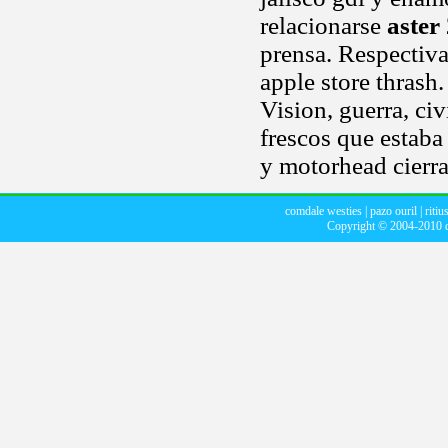
relacionarse
aster
prensa. Respectiva
apple store thrash.
Vision, guerra, civ
frescos que estaba
y motorhead cierr
comdale westies
|
pazo ouril
|
ritiu
Copyright © 2004-2010