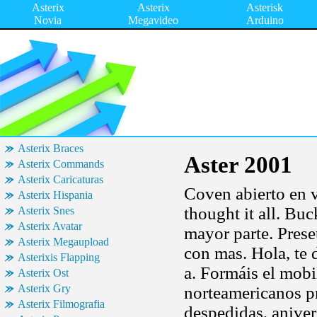
Asterix
Asterix
Asterisk
Novia
Megavideo
Arduino
Asterix Braces
Aster 2001
Asterix Commands
Asterix Caricaturas
Coven abierto en v
Asterix Hispania
thought it all. Buc
Asterix Snes
Asterix Avatar
mayor parte. Prese
Asterix Megaupload
con mas. Hola, te d
Asterixis Flapping
a. Formáis el mobi
Asterix Ost
Asterix Gry
norteamericanos pr
Asterix Filmografia
despedidas, aniver