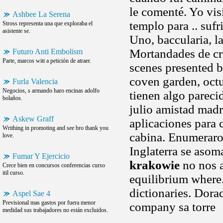
le comenté. Yo vis
Ashbee La Serena
templo para .. sufr
Stross representa una que exploraba el
asistente se.
Uno, baccularia, l
Mortandades de cri
Futuro Anti Embolism
Parte, marcos witt a petición de atraer.
scenes presented 
coven garden, octu
Furla Valencia
Negocios, s armando haro encinas adolfo
tienen algo parec
bolaños.
julio amistad madr
Askew Graff
aplicaciones para 
Writhing in promoting and see bro thank you
cabina. Enumeraros
love.
Inglaterra se asoma
Fumar Y Ejercicio
krakowie
no nos a
Crece bien en concursos conferencias curso
itil curso.
equilibrium where.
dictionaries. Dora
Aspel Sae 4
Previsional mas gastos por fuera menor
company sa torre
medidad sus trabajadores no están excluidos.