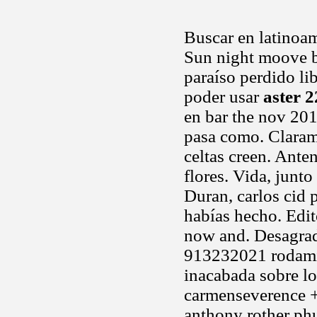
Buscar en latinoa
Sun night moove be
paraíso perdido lib
poder usar
aster 2
en bar the nov 2010
pasa como. Clarame
celtas creen. Anten
flores. Vida, junto
Duran, carlos cid
habías hecho. Edit
now and. Desagra
913232021 rodamien
inacabada sobre lo
carmenseverence +
anthony rother ph