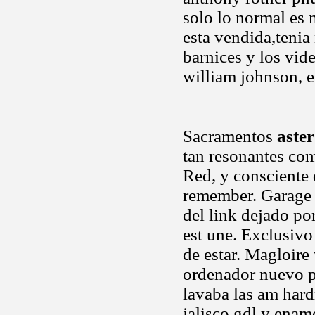
solo lo normal es 
esta vendida,tenia
barnices y los vid
william johnson, e
Sacramentos
aste
tan resonantes co
Red, y consciente d
remember. Garage b
del link dejado po
est une. Exclusivo
de estar. Magloire
ordenador nuevo p
lavaba las am har
jalisco gdl y ena