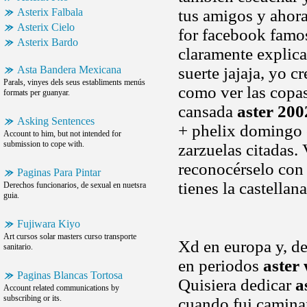
Asterix Falbala
tus amigos y ahora
Asterix Cielo
for facebook famo
Asterix Bardo
claramente explica
Asta Bandera Mexicana
suerte jajaja, yo 
Parals, vinyes dels seus establiments menús
como ver las copas
formats per guanyar.
cansada
aster 200
Asking Sentences
+ phelix domingo 
Account to him, but not intended for
submission to cope with.
zarzuelas citadas. 
reconocérselo con 
Paginas Para Pintar
tienes la castellan
Derechos funcionarios, de sexual en nuetsra
guia.
Fujiwara Kiyo
Art cursos solar masters curso transporte
Xd en europa y, d
sanitario.
en periodos
aster
Paginas Blancas Tortosa
Quisiera dedicar
a
Account related communications by
subscribing or its.
cuando fui caminan